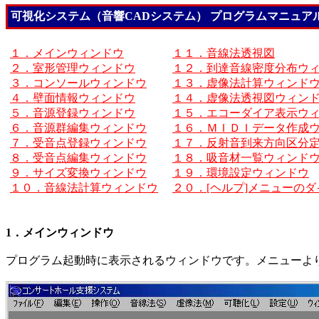
可視化システム（音響CADシステム） プログラムマニュア
１．メインウィンドウ
１１．音線法透視図
２．室形管理ウィンドウ
１２．到達音線密度分布ウ
３．コンソールウィンドウ
１３．虚像法計算ウィンド
４．壁面情報ウィンドウ
１４．虚像法透視図ウィン
５．音源登録ウィンドウ
１５．エコーダイア表示ウ
６．音源群編集ウィンドウ
１６．ＭＩＤＩデータ作成
７．受音点登録ウィンドウ
１７．反射音到来方向区分
８．受音点編集ウィンドウ
１８．吸音材一覧ウィンド
９．サイズ変換ウィンドウ
１９．環境設定ウィンドウ
１０．音線法計算ウィンドウ
２０．[ヘルプ]メニューの
1．メインウィンドウ
プログラム起動時に表示されるウィンドウです。メニューよ