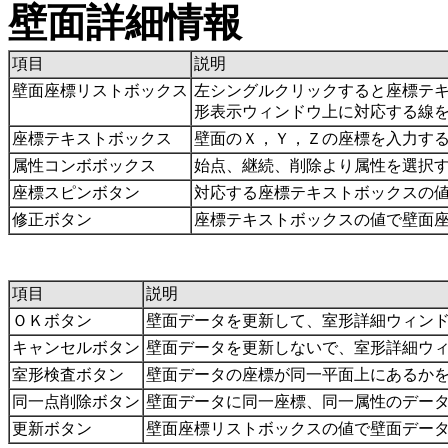
壁面詳細情報
項目
説明
壁面座標リストボックス
左シングルクリックすると座標テキ
形表示ウィンドウ上に対応する線
座標テキストボックス
壁面のＸ，Ｙ，Ｚの座標を入力す
属性コンボボックス
始点、継続、削除より属性を選択
座標スピンボタン
対応する座標テキストボックスの
修正ボタン
座標テキストボックスの値で壁面
項目
説明
ＯＫボタン
壁面データを更新して、室形詳細ウィン
キャンセルボタン
壁面データを更新しないで、室形詳細ウ
室形検査ボタン
壁面データの座標が同一平面上にあるか
同一点削除ボタン
壁面データに同一座標、同一属性のデー
更新ボタン
壁面座標リストボックスの値で壁面デー