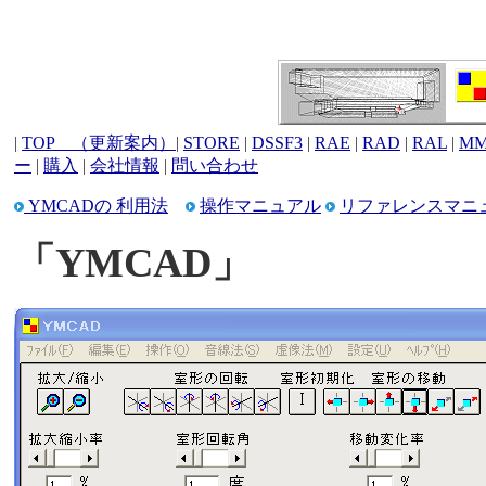
|
TOP （更新案内）
|
STORE
|
DSSF3
|
RAE
|
RAD
|
RAL
|
MM
ー
|
購入
|
会社情報
|
問い合わせ
YMCADの 利用法
操作マニュアル
リファレンスマニ
「YMCAD」